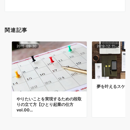
ー
シ
ョ
関連記事
ン
2015-09-30
2019-12-11
夢を叶えるスケジ
やりたいことを実現するための段取
りの立て方【ひとり起業の仕方
vol.00…