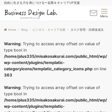
自由に生きる力を身につけるー起業＆キャリアUP支援
Menu
Home
Blog
ビジネス・キャリア全般
タスク管理・目標達成法
Warning
: Trying to access array offset on value of
type bool in
/home/plus335/misakosakurai.com/public_html/wp/
wp-content/plugins/templatic-
categoryicons/templatic_category_icons.php
on line
363
Warning
: Trying to access array offset on value of
type bool in
/home/plus335/misakosakurai.com/public_html/wp/
wp-content/plugins/templatic-