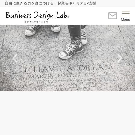
自由に生きる力を身につけるー起業＆キャリアUP支援
Menu
Welcome to Business Design
Welcome to Business Design
Lab
Lab
Ready to Start Your Own Business?
Ready to Start Your Own Business?