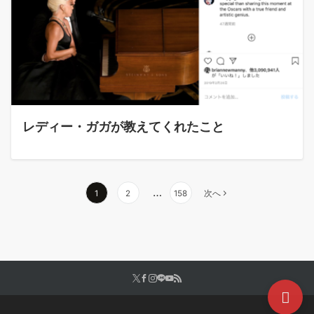
レディー・ガガが教えてくれたこと
…
1
2
158
次へ