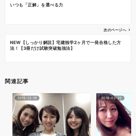
投
いつも「正解」を選べる力
稿
ナ
次のページへ
ビ
ゲ
NEW【しっかり解説】宅建独学2ヶ月で一発合格した方
法！【3冊だけ試験突破勉強法】
ー
シ
ョ
関連記事
ン
2015-12-19
2018-02-22