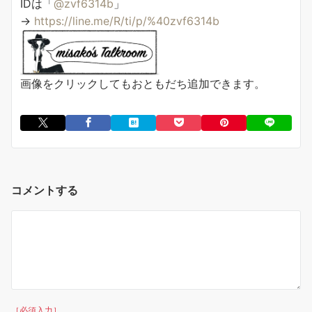
IDは「
@zvf6314b
」
→
https://line.me/R/ti/p/%40zvf6314b
画像をクリックしてもおともだち追加できます。
コメントする
［必須入力］