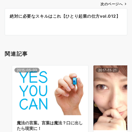
次のページへ
ビ
ゲ
絶対に必要なスキルはこれ【ひとり起業の仕方vol.012】
ー
シ
ョ
関連記事
ン
2015-05-03
2017-11-21
魔法の言葉。言葉は魔法？口に出し
たら現実に！