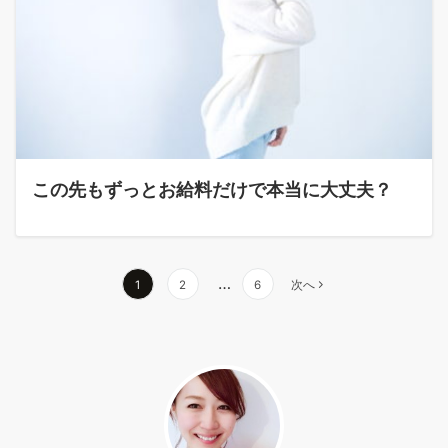
この先もずっとお給料だけで本当に大丈夫？
投
…
1
2
6
次へ
稿
ナ
ビ
ゲ