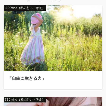
335mind（私の想い・考え）
「自由に生きる力」
335mind（私の想い・考え）