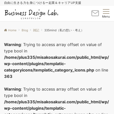
自由に生きる力を身につけるー起業＆キャリアUP支援
Menu
Home
Blog
雑記
335mind（私の想い・考え）
Warning
: Trying to access array offset on value of
type bool in
/home/plus335/misakosakurai.com/public_html/wp/
wp-content/plugins/templatic-
categoryicons/templatic_category_icons.php
on line
363
Warning
: Trying to access array offset on value of
type bool in
/home/plus335/misakosakurai.com/public_html/wp/
wp-content/plugins/templatic-