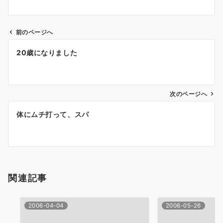
前のページへ
投
20歳になりました
稿
ナ
次のページへ
ビ
ゲ
体にムチ打って、スパ
ー
シ
ョ
関連記事
ン
2006-04-04
2006-05-26