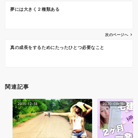
投
夢には大きく２種類ある
稿
ナ
次のページへ
ビ
ゲ
真の成長をするためにたったひとつ必要なこと
ー
シ
ョ
関連記事
ン
2015-12-14
2020-08-16