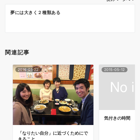
ビ
ゲ
夢には大きく２種類ある
ー
シ
ョ
関連記事
ン
2016-01-22
2015-05-12
気付きの時間
「なりたい自分」に近づくためにで
きること