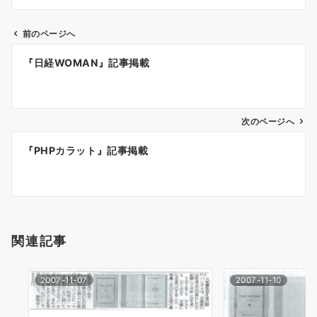
前のページへ
投
『日経WOMAN』記事掲載
稿
ナ
次のページへ
ビ
ゲ
『PHPカラット』記事掲載
ー
シ
ョ
関連記事
ン
2007-11-07
2007-11-10