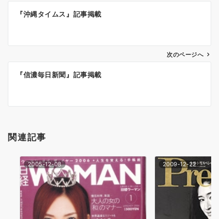
投
『沖縄タイムス』記事掲載
稿
ナ
次のページへ
ビ
ゲ
『信濃毎日新聞』記事掲載
ー
シ
ョ
関連記事
ン
2005-12-08
2009-12-22