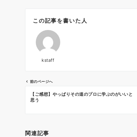
この記事を書いた人
kstaff
前のページへ
投
【ご感想】やっぱりその道のプロに学ぶのがいいと
稿
思う
ナ
ビ
ゲ
関連記事