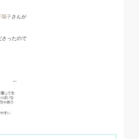
下陽子
さんが
くださったので