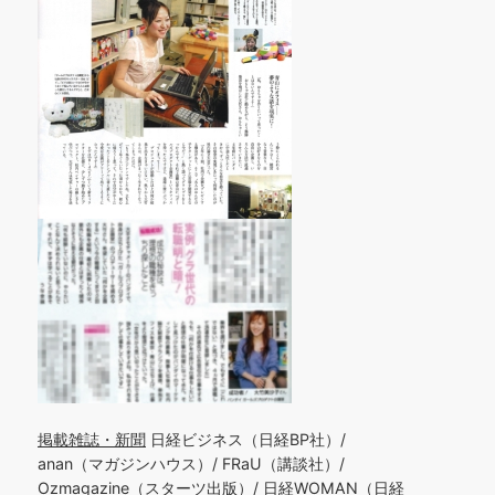
掲載雑誌・新聞
日経ビジネス（日経BP社）/
anan（マガジンハウス）/ FRaU（講談社）/
Ozmagazine（スターツ出版）/ 日経WOMAN（日経