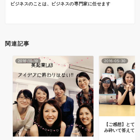
稿
ビジネスのことは、ビジネスの専門家に任せます
ナ
ビ
ゲ
ー
関連記事
シ
2016-10-19
2016-05-30
ョ
ン
【ご感想】とても
み砕いて答えてい