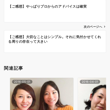
投
【ご感想】やっぱりプロからのアドバイスは確実
稿
ナ
次のページへ
ビ
ゲ
【ご感想】大切なことはシンプル。それに気付かせてくれ
る周りの存在って大きい
ー
シ
ョ
関連記事
ン
2016-05-01
2016-04-01