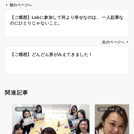
前のページへ
投
【ご感想】Labに参加して何より幸せなのは、 一人起業な
稿
のにひとりじゃないこと。
ナ
次のページへ
ビ
ゲ
【ご感想】どんどん形がみえてきました！
ー
シ
ョ
関連記事
ン
2016-05-31
2016-04-21