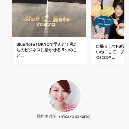
BlueNoteTOKYOで学んだ！私た
自撮りしてFB投
ちのビジネスに活かせる５つのこ
いね！して、ブロ
と…
会にはそ…
櫻居美沙子（misako sakurai）