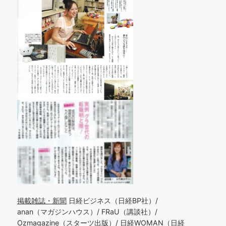
掲載雑誌・新聞
日経ビジネス（日経BP社）/
anan（マガジンハウス）/ FRaU（講談社）/
Ozmagazine（スターツ出版）/ 日経WOMAN（日経