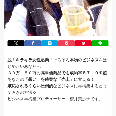
脱！キラキラ女性起業！
そろそろ
本物のビジネス
をは
じめたいあなたへ
３０万・５０万の
高単価商品でも成約率８７．９％超
あなたの
「想い」を確実な「売上」
に変える！
嫉妬されるくらい圧倒的
なビジネスに再構築するとっ
ておきの方法♡
ビジネス再構築プロデューサー 櫻井美沙子です。