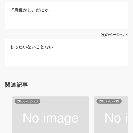
投
『肩透かし』だにゃ
稿
ナ
次のページへ
ビ
ゲ
もったいないことない
ー
シ
ョ
関連記事
ン
2008-02-20
2007-07-19