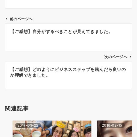
前のページへ
投
【ご感想】自分がするべきことが見えてきました。
稿
ナ
次のページへ
ビ
ゲ
【ご感想】どのようにビジネスステップを踏んだら良いの
か理解できました。
ー
シ
ョ
関連記事
ン
2017-03-22
2016-02-15