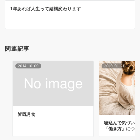
ゲ
1年あれば人生って結構変わります
ー
シ
ョ
関連記事
ン
2014-10-09
2019-01-21
皆既月食
寝込んで気づいた
「働き方」につい