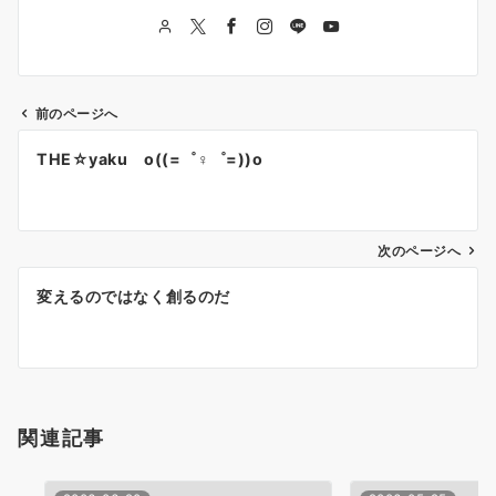
前のページへ
投
THE☆yaku o((=゜♀゜=))o
稿
ナ
次のページへ
ビ
ゲ
変えるのではなく創るのだ
ー
シ
ョ
関連記事
ン