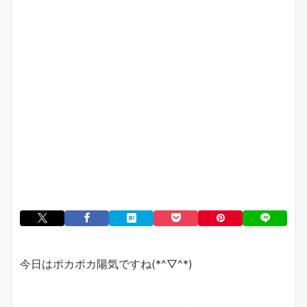
今日はポカポカ陽気ですね(*^▽^*)