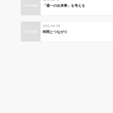
シ
「週一の出来事」を考える
ョ
ン
2012-06-28
時間とつながり