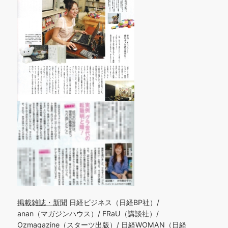
掲載雑誌・新聞
日経ビジネス（日経BP社）/
anan（マガジンハウス）/ FRaU（講談社）/
Ozmagazine（スターツ出版）/ 日経WOMAN（日経