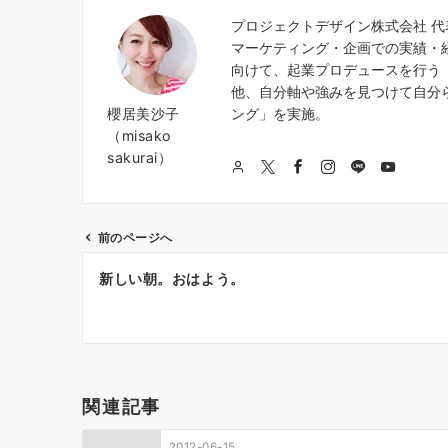
プロジェクトデザイン株式会社 
マーケティング・企画での実績・
向けて、起業プロデュースを行う『
他、自分軸や強みを見つけて自分
櫻居美沙子
ング」を実施。
（misako
sakurai）
前のページへ
投
新しい朝。おはよう。
稿
ナ
ビ
ゲ
関連記事
ー
2012-06-15