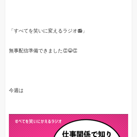
「すべてを笑いに変えるラジオ
📻
」
無事配信準備できました
👏
😂
👏
今週は