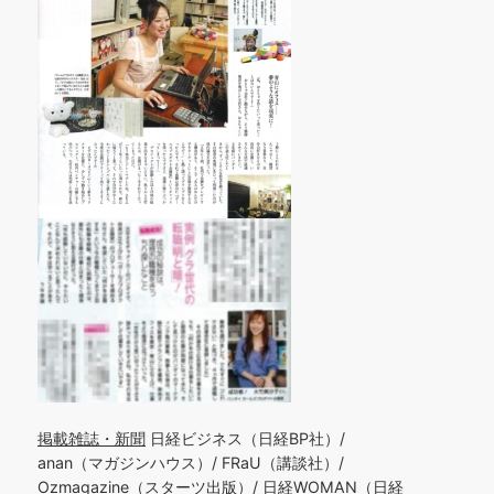
掲載雑誌・新聞
日経ビジネス（日経BP社）/
anan（マガジンハウス）/ FRaU（講談社）/
Ozmagazine（スターツ出版）/ 日経WOMAN（日経