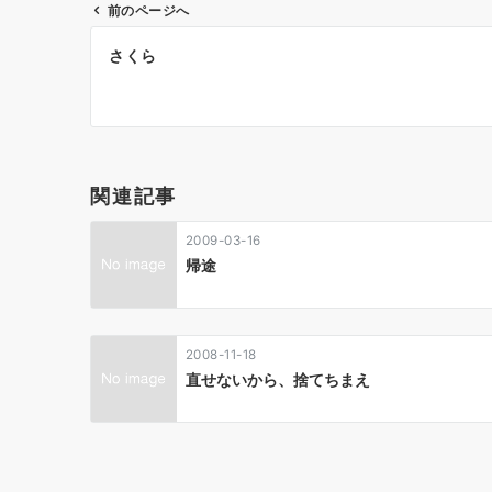
前のページへ
投
さくら
稿
ナ
ビ
ゲ
関連記事
ー
2009-03-16
シ
帰途
ョ
ン
2008-11-18
直せないから、捨てちまえ