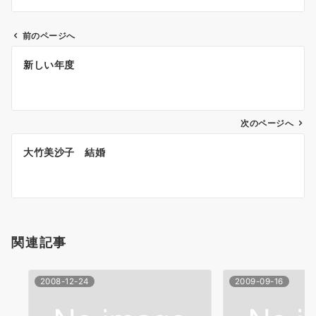
前のページへ
投
新しい年度
稿
ナ
次のページへ
ビ
ゲ
大竹美沙子 結婚
ー
シ
ョ
関連記事
ン
2008-12-24
2009-09-16