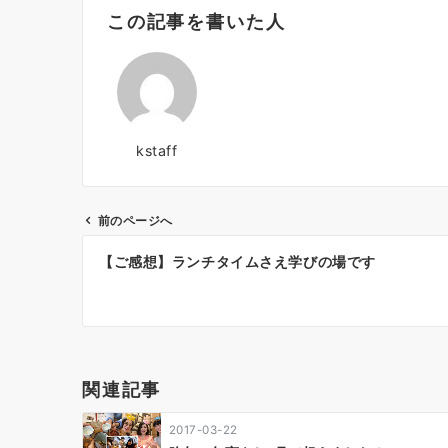
この記事を書いた人
kstaff
前のページへ
投
【ご感想】ランチタイムさえ学びの場です
稿
ナ
ビ
ゲ
関連記事
ー
2017-03-22