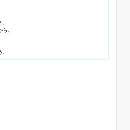
る。
から、
う。