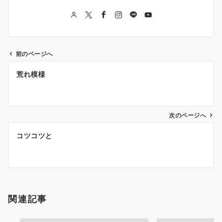
前のページへ
投
荒れ模様
稿
ナ
次のページへ
ビ
ゲ
コツコツと
ー
シ
ョ
関連記事
ン