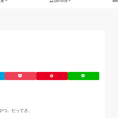
講座
Service
やつ。だってさ。