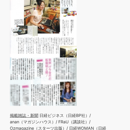
掲載雑誌・新聞
日経ビジネス（日経BP社）/
anan（マガジンハウス）/ FRaU（講談社）/
Ozmagazine（スターツ出版）/ 日経WOMAN（日経