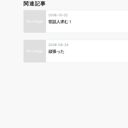
ゲ
関連記事
ー
2008-10-02
シ
世話人求む！
ョ
ン
2008-08-24
頑張った