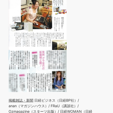
掲載雑誌・新聞
日経ビジネス（日経BP社）/
anan（マガジンハウス）/ FRaU（講談社）/
Ozmagazine（スターツ出版）/ 日経WOMAN（日経