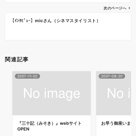
ナ
次のページへ
ビ
ゲ
【ｲﾝﾀﾋﾞｭｰ】micさん（シネマスタイリスト）
ー
シ
ョ
関連記事
ン
2007-11-02
2007-08-20
『三十記（みそき）』webサイト
お早う御座います
OPEN