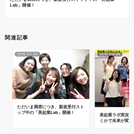
Lab」開催！
ー
シ
ョ
関連記事
ン
2018-02-20
2016-04-04
ただいま満席につき、新規受付スト
ップ中の「美起業Lab」開催！
美起業ラボ実況中
くかで未来が変わ