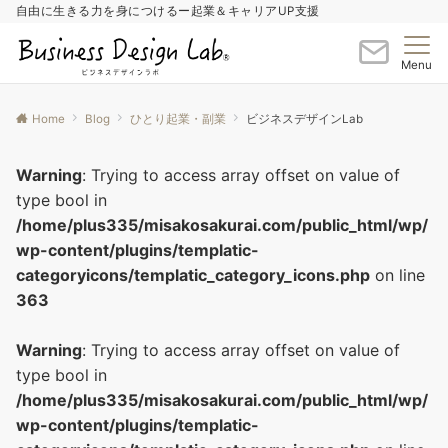
自由に生きる力を身につけるー起業＆キャリアUP支援
Menu
Home
Blog
ひとり起業・副業
ビジネスデザインLab
Warning
: Trying to access array offset on value of
type bool in
/home/plus335/misakosakurai.com/public_html/wp/
wp-content/plugins/templatic-
categoryicons/templatic_category_icons.php
on line
363
Warning
: Trying to access array offset on value of
type bool in
/home/plus335/misakosakurai.com/public_html/wp/
wp-content/plugins/templatic-