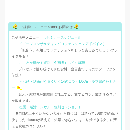
ご提供中メニュー&amp ;お問合せ
ご提供中メニュー
→セミナースケジュール
イメージコンサルティング（ファッションアドバイス）
「似合う」を知ってファッションをもっと楽しみましょう♪ブラ
イダルも！
こころを動かす資料（企画書）づくり講座
プレゼンで勝ち続けてきた資料・企画書づくりのテクニックを
伝授！
～恋愛・結婚がうまくいく14のコツ～LOVE・ラブ資産セミナ
ー
恋人・夫婦仲が飛躍的に向上する、愛するコツ、愛されるコツ
を教えます♪
恋愛・婚活コンサル（個別セッション）
8年間の上手くいかない恋愛から抜け出し出逢って3週間で結婚が
決まったmisacoが教える「結婚できない」を「結婚できる女」に変
える究極のコンサル！