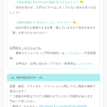
【強み発掘】私の中の中心軸を見つけるセミナー
「自分を生かす」入門セミナーはこれ！ブレない自分を見つけま
しょう♪
【適性診断】4つのポジショニングセミナー
自分の実力が発揮できる仕事、選んでいますか？自分を生かす
「場」を見つけなら4つポジ！
お問合せ・スケジュール
最新スケジュール（ご予約可能日）は
→こちらから
（不定期更
新）
お申込み・お問い合わせ・アクセス・取材等は
→こちらから
無料相談受付中
恋愛・婚活・ブライダル・ファッションに関してのご相談を無料で
受付けます！
＊ご相談の内容はブログに掲載させていただく可能性があります。
予めご了承ください。
ご相談はこちらから→
http://form1.fc2.com/form/?id=946890