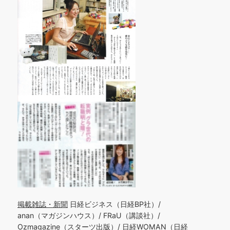
掲載雑誌・新聞
日経ビジネス（日経BP社）/
anan（マガジンハウス）/ FRaU（講談社）/
Ozmagazine（スターツ出版）/ 日経WOMAN（日経