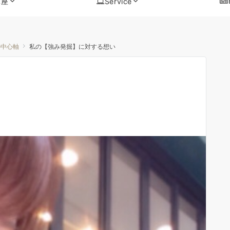
講座
Service
の中心軸
私の【強み発掘】に対する想い