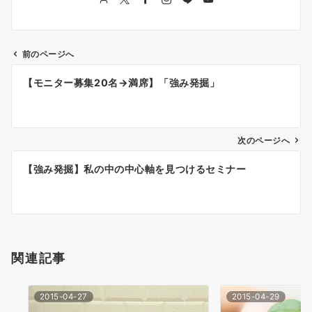
前のページへ
投
【モニター募集20名→満席】「強み発掘」
稿
ナ
次のページへ
ビ
ゲ
【強み発掘】私の中の中心軸を見つけるセミナー
ー
シ
ョ
関連記事
ン
2015-04-27
2015-04-29