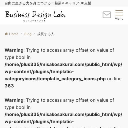
自由に生きる力を身につけるー起業＆キャリアUP支援
Menu
Home
Blog
成長する人
Warning
: Trying to access array offset on value of
type bool in
/home/plus335/misakosakurai.com/public_html/wp/
wp-content/plugins/templatic-
categoryicons/templatic_category_icons.php
on line
363
Warning
: Trying to access array offset on value of
type bool in
/home/plus335/misakosakurai.com/public_html/wp/
wp-content/plugins/templatic-