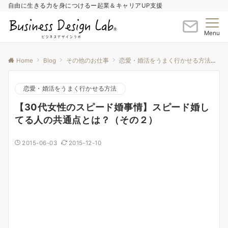
自由に生きる力を身につけるー起業＆キャリアUP支援
Menu
Home
Blog
その他のお仕事
恋愛・婚活をうまく行かせる方法
【
恋愛・婚活をうまく行かせる方法
【30代女性のスピード婚事情】スピード婚し
てる人の共通点とは？（その２）
2015-06-03
2015-12-10