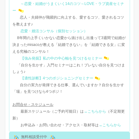
～恋愛・結婚がうまくいく14のコツ～LOVE・ラブ資産セミナ
ー
恋人・夫婦仲が飛躍的に向上する、愛するコツ、愛されるコツ
を教えます♪
恋愛・婚活コンサル（個別セッション）
8年間の上手くいかない恋愛から抜け出し出逢って3週間で結婚が
決まったmisacoが教える「結婚できない」を「結婚できる女」に変
える究極のコンサル！
【強み発掘】私の中の中心軸を見つけるセミナー
「自分を生かす」入門セミナーはこれ！ブレない自分を見つけま
しょう♪
【適性診断】4つのポジショニングセミナー
自分の実力が発揮できる仕事、選んでいますか？自分を生かす
「場」を見つけなら4つポジ！
お問合せ・スケジュール
最新スケジュール（ご予約可能日）は
→こちらから
（不定期更
新）
お申込み・お問い合わせ・アクセス・取材等は
→こちらから
無料相談受付中