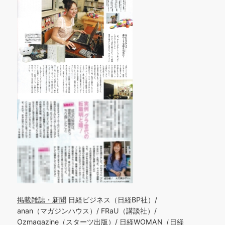
掲載雑誌・新聞
日経ビジネス（日経BP社）/
anan（マガジンハウス）/ FRaU（講談社）/
Ozmagazine（スターツ出版）/ 日経WOMAN（日経