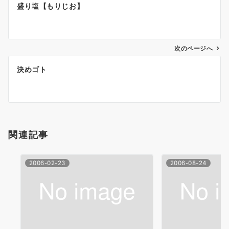
投
盛り塩【もりじお】
稿
ナ
次のページへ
ビ
ゲ
決めゴト
ー
シ
ョ
関連記事
ン
2006-02-23
2006-08-24