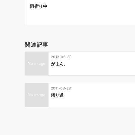
投
雨宿り中
稿
ナ
ビ
ゲ
関連記事
ー
2012-06-30
シ
がまん。
ョ
ン
2011-03-28
帰り道