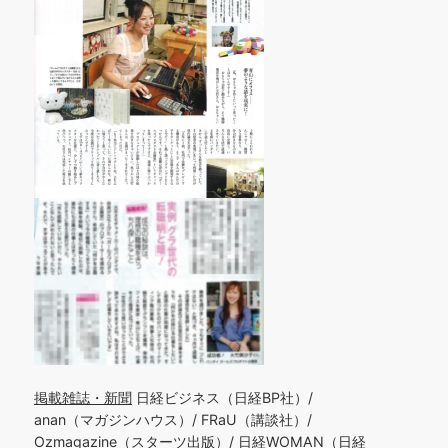
掲載雑誌・新聞
日経ビジネス（日経BP社）/
anan（マガジンハウス）/ FRaU（講談社）/
Ozmagazine（スターツ出版）/ 日経WOMAN（日経