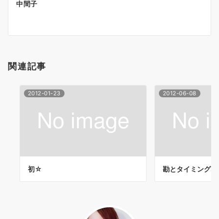
ゲ
中間子
ー
シ
ョ
関連記事
ン
2012-01-23
2012-06-08
初☆
勘とタイミングな