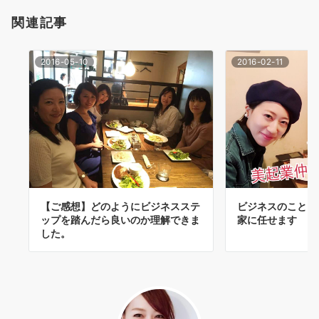
ゲ
関連記事
ー
2016-05-10
2016-02-11
シ
ョ
ン
ビジネスのことは
【ご感想】どのようにビジネスステ
家に任せます
ップを踏んだら良いのか理解できま
した。