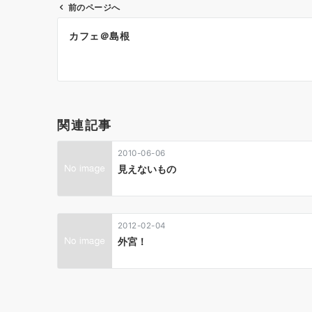
前のページへ
投
カフェ＠島根
稿
ナ
ビ
ゲ
関連記事
ー
2010-06-06
シ
見えないもの
ョ
ン
2012-02-04
外宮！