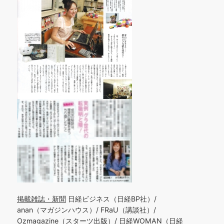
掲載雑誌・新聞
日経ビジネス（日経BP社）/
anan（マガジンハウス）/ FRaU（講談社）/
Ozmagazine（スターツ出版）/ 日経WOMAN（日経