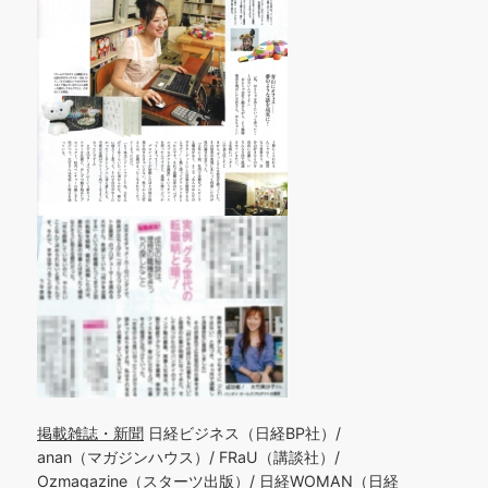
掲載雑誌・新聞
日経ビジネス（日経BP社）/
anan（マガジンハウス）/ FRaU（講談社）/
Ozmagazine（スターツ出版）/ 日経WOMAN（日経