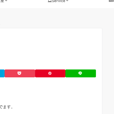
講座
Service
根
でます。