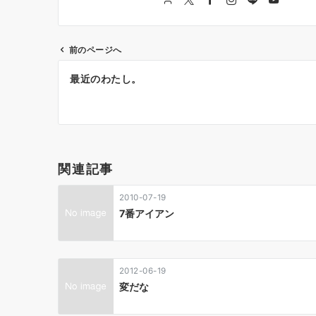
前のページへ
投
最近のわたし。
稿
ナ
ビ
ゲ
関連記事
ー
2010-07-19
シ
7番アイアン
ョ
ン
2012-06-19
変だな