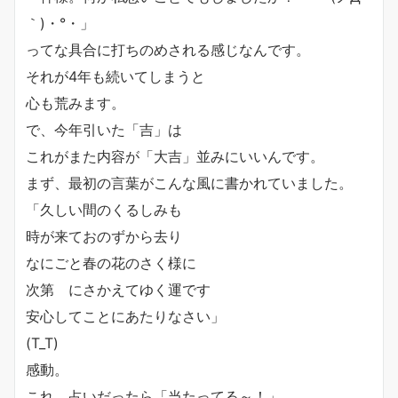
｀)・°・」
ってな具合に打ちのめされる感じなんです。
それが4年も続いてしまうと
心も荒みます。
で、今年引いた「吉」は
これがまた内容が「大吉」並みにいいんです。
まず、最初の言葉がこんな風に書かれていました。
「久しい間のくるしみも
時が来ておのずから去り
なにごと春の花のさく様に
次第ゝにさかえてゆく運です
安心してことにあたりなさい」
(T_T)
感動。
これ、占いだったら「当たってる～！」