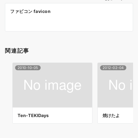
稿
ファビコン favicon
ナ
ビ
ゲ
ー
関連記事
シ
2010-10-05
2012-02-04
ョ
ン
Ten-TEKIDays
焼けたよ