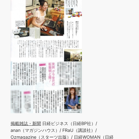
掲載雑誌・新聞
日経ビジネス（日経BP社）/
anan（マガジンハウス）/ FRaU（講談社）/
Ozmagazine（スターツ出版）/ 日経WOMAN（日経