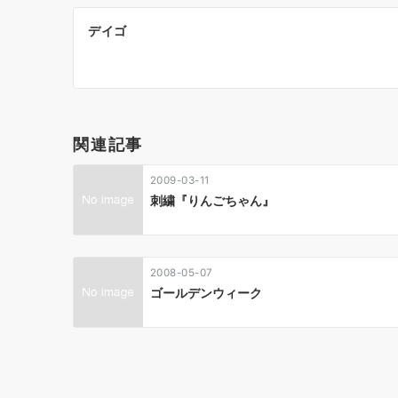
投
デイゴ
稿
ナ
ビ
ゲ
関連記事
ー
2009-03-11
シ
刺繍『りんごちゃん』
ョ
ン
2008-05-07
ゴールデンウィーク