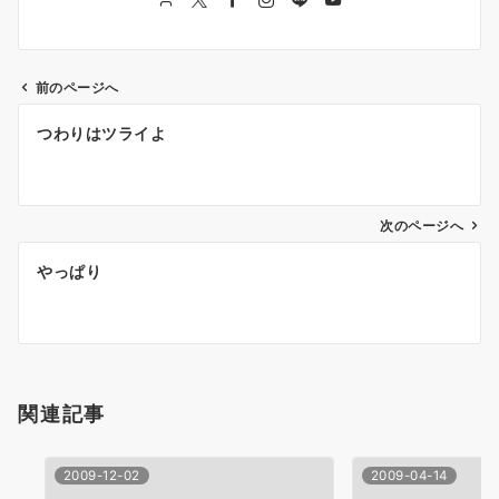
前のページへ
投
つわりはツライよ
稿
ナ
次のページへ
ビ
ゲ
やっぱり
ー
シ
ョ
関連記事
ン
2009-12-02
2009-04-14